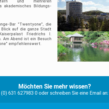
autern und mehreren
es akademisches Bildungs-
nge-Bar "Twentyone", die
 Blick auf die ganze Stadt
iserpalast Friedrichs I.
. Am Abend ist ein Besuch
zone" empfehlenswert.
Möchten Sie mehr wissen?
9 (0) 631 627983 0 oder schreiben Sie eine Email an